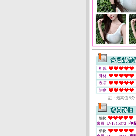
相貌
身材
表演
態度
註﹕最高值 5分
相貌
會員[ LV1915372 ]
伊
相貌