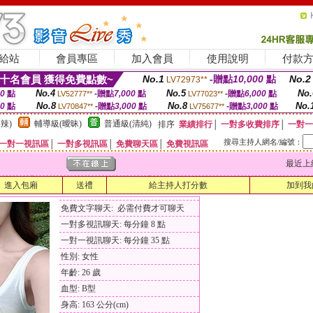
給站
會員專區
加入會員
使用說明
付款
十名會員 獲得免費點數~
No.1
-贈點
10,000
點
No.2
LV72973**
No.4
No.5
No.
00
點
-贈點
7,000
點
-贈點
6,000
點
LV52777**
LV77023**
No.8
No.8
No.
00
點
-贈點
3,000
點
-贈點
3,000
點
LV70847**
LV75677**
辣)
輔導級(曖昧)
普通級(清純)
排序
業績排行
│
一對多收費排序
│
一對一
搜尋主持人網名/編號：
一對一視訊區
│
一對多視訊區
│
免費聊天區
│
免費視訊區
最近上線時間
進入包廂
送禮
給主持人打分數
加到我
免費文字聊天: 必需付費才可聊天
一對多視訊聊天: 每分鐘 8 點
一對一視訊聊天: 每分鐘 35 點
性別: 女性
年齡: 26 歲
血型: B型
身高: 163 公分(cm)