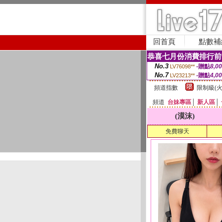
回首頁
點數補
恭喜七月份消費排行前
No.3
-贈點
8,0
LV76098**
No.7
-贈點
4,0
LV23213**
頻道指數
限制級(火
頻道
台妹專區
│
新人區
│
(漠沫)
免費聊天