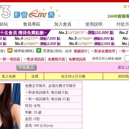
給站
會員專區
加入會員
使用說明
付款
十名會員 獲得免費點數~
No.1
-贈點
10,000
點
No.2
LV72973**
No.4
No.5
No.
00
點
-贈點
7,000
點
-贈點
6,000
點
LV52777**
LV77023**
No.8
No.8
No.
00
點
-贈點
3,000
點
-贈點
3,000
點
LV70847**
LV75677**
辣)
輔導級(曖昧)
普通級(清純)
排序
業績排行
│
一對多收費排序
│
一對一
搜尋主持人網名/編號：
一對一視訊區
│
一對多視訊區
│
免費聊天區
│
免費視訊區
最近上線時間
進入包廂
送禮
給主持人打分數
加到我
免費文字聊天: 必需付費才可聊天
一對多視訊聊天: 每分鐘 8 點
一對一視訊聊天: 每分鐘 35 點
性別: 女性
年齡: 26 歲
血型: O型
身高: 160 公分(cm)