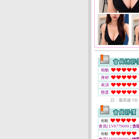
相貌
身材
表演
態度
註﹕最高值 5分
相貌
會員[ LV6779699 ]
含
相貌